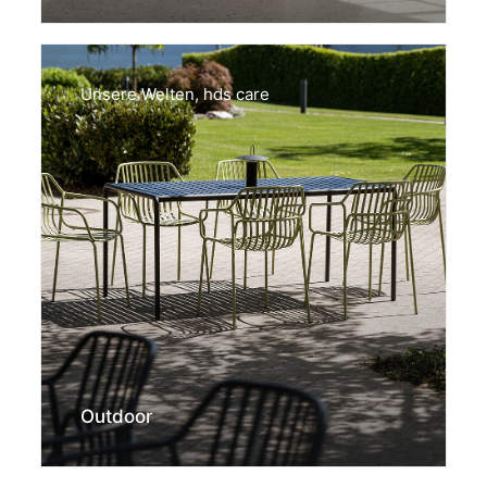
Unsere Welten
,
hds care
Outdoor