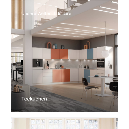
Unsere Welten
,
hds care
Teeküchen