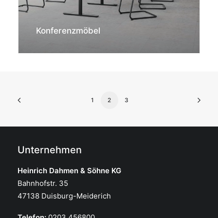
Konferenzmöbel
1
2
3
Unternehmen
Heinrich Dahmen & Söhne KG
Bahnhofstr. 35
47138 Duisburg-Meiderich
Telefon:
0203 456800