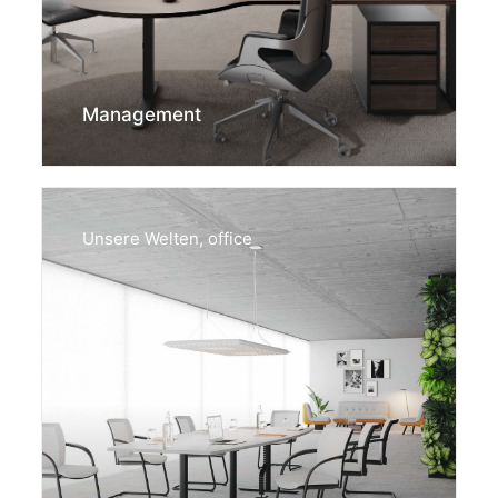
Management
Unsere Welten
,
office