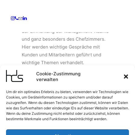
Management
Ein guter Führungsstil zeigt sich auch in
der Einrichtung der Management-Räume –
und ganz besonders des Chefzimmers.
Hier werden wichtige Gespräche mit
Kunden und Mitarbeitern geführt und
wichtige Themen verhandelt.
Entsprechend sollte die Ausstattung
Cookie-Zustimmung
zeitlos geschmackvoll, komfortabel und
verwalten
technisch funktional sein.
Um dir ein optimales Erlebnis zu bieten, verwenden wir Technologien wie
Cookies, um Geräteinformationen zu speichern und/oder darauf
zuzugreifen. Wenn du diesen Technologien zustimmst, können wir Daten
KONTAKT AUFNEHMEN
wie das Surfverhalten oder eindeutige IDs auf dieser Website verarbeiten.
Wenn du deine Zustimmung nicht erteilst oder zurückziehst, können
bestimmte Merkmale und Funktionen beeinträchtigt werden.