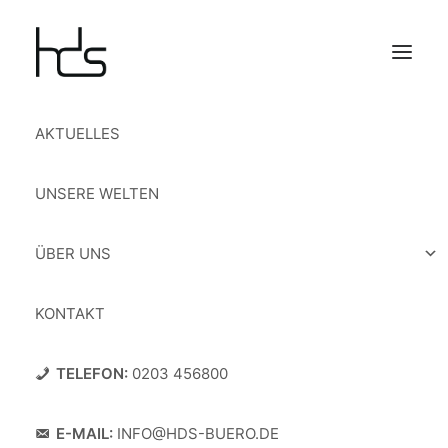
AKTUELLES
UNSERE WELTEN
hds richtet es ein.
ÜBER UNS
hds steht für Heinrich Dahmen & Söhne. Und
damit für mehr als 140 Jahre Erfahrung in der
KONTAKT
Ausstattung von Objekteinrichtungen. Mit der
Unabhängigkeit und dem persönlichen Einsatz
TELEFON:
0203 456800
eines Familienunternehmens planen und
gestalten wir zeitgemäße Büroräume und
Arbeitsplätze. Dafür vertrauen uns unsere
E-MAIL:
INFO@HDS-BUERO.DE
Geschäftspartner und Kunden von Generation