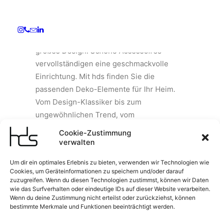
Accessoires
Auch im kleinsten Zimmer ist Platz für
großes Design. Schöne Accessoires
vervollständigen eine geschmackvolle
Einrichtung. Mit hds finden Sie die
passenden Deko-Elemente für Ihr Heim.
Vom Design-Klassiker bis zum
ungewöhnlichen Trend, vom
Kerzenleuchter bis zum
Cookie-Zustimmung
Garderobenständer: Richten Sie es sich
verwalten
schön ein!
Um dir ein optimales Erlebnis zu bieten, verwenden wir Technologien wie
Cookies, um Geräteinformationen zu speichern und/oder darauf
zuzugreifen. Wenn du diesen Technologien zustimmst, können wir Daten
KONTAKT AUFNEHMEN
wie das Surfverhalten oder eindeutige IDs auf dieser Website verarbeiten.
Wenn du deine Zustimmung nicht erteilst oder zurückziehst, können
bestimmte Merkmale und Funktionen beeinträchtigt werden.