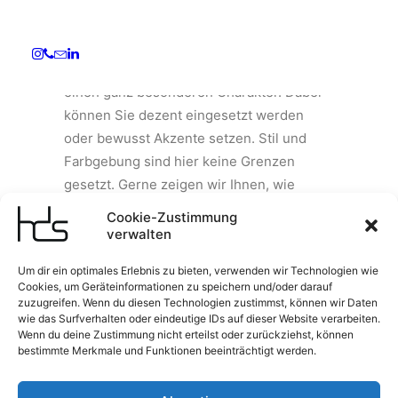
Flächenvorhänge
Flächenvorhängen geben Räumlichkeiten
einen ganz besonderen Charakter. Dabei
können Sie dezent eingesetzt werden
oder bewusst Akzente setzen. Stil und
Farbgebung sind hier keine Grenzen
gesetzt. Gerne zeigen wir Ihnen, wie
vielseitig die Welt der Flächenvorhänge
Cookie-Zustimmung
ist. Und wie man sie gekonnt in Szene
verwalten
setzt.
Um dir ein optimales Erlebnis zu bieten, verwenden wir Technologien wie
Cookies, um Geräteinformationen zu speichern und/oder darauf
zuzugreifen. Wenn du diesen Technologien zustimmst, können wir Daten
KONTAKT AUFNEHMEN
wie das Surfverhalten oder eindeutige IDs auf dieser Website verarbeiten.
Wenn du deine Zustimmung nicht erteilst oder zurückziehst, können
bestimmte Merkmale und Funktionen beeinträchtigt werden.